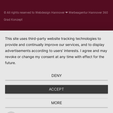
© All rights reserved to
Webdesign Hannover
❤
Werbeagentur Hannover
360
Grad Konzept
This site uses third-party website tracking technologies to
provide and continually improve our services, and to display
advertisements according to users' interests. I agree and may
revoke or change my consent at any time with effect for the
future.
DENY
ACCEPT
MORE