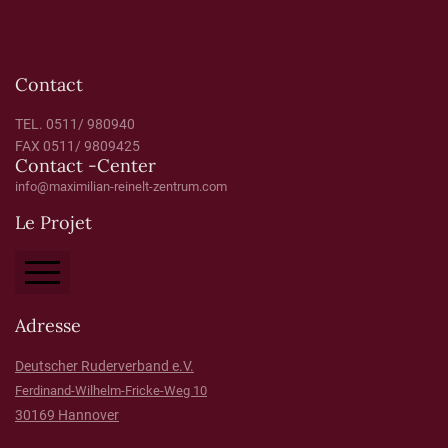
Contact
TEL. 0511/ 980940
FAX 0511/ 9809425
Contact -Center
info@maximilian-reinelt-zentrum.com
Le Projet
À propos de nous
Adresse
Impression
Deutscher Ruderverband e.V.
Ferdinand-Wilhelm-Fricke-Weg 10
Politique de confidentialité
30169 Hannover
Faire un don