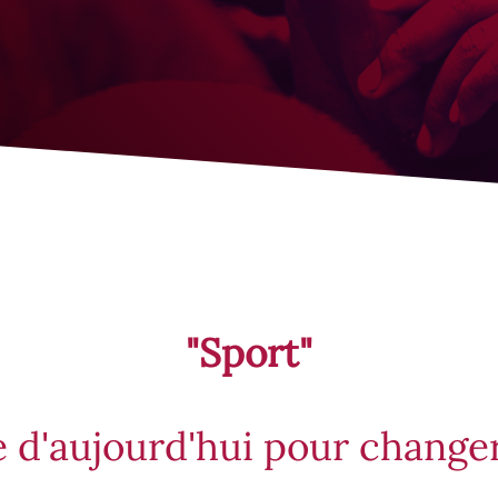
"Sport"
e d'aujourd'hui pour change