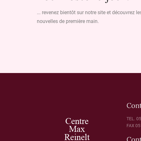
... revenez bientôt sur notre site et découvrez le
nouvelles de première main.
Con
TEL. 0
FAX 05
Cont