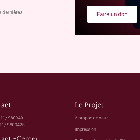
s dernières
Faire un don
tact
Le Projet
511/ 980940
À propos de nous
11/ 9809425
Impression
act -Center