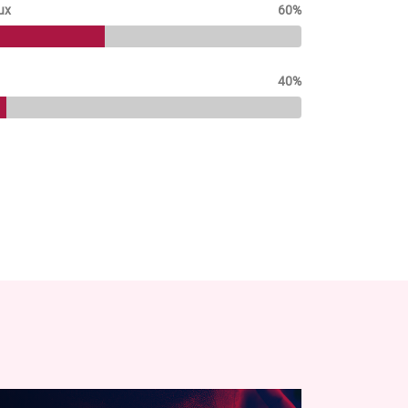
ux
60%
40%